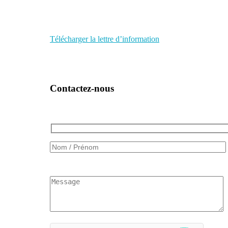
Télécharger la lettre d’information
Contactez-nous
Veuillez
laisser
ce
champ
vide.