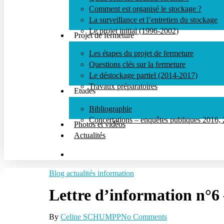
Comment est organisé le stockage ?
La surveillance et l’entretien du stockage
Le projet initial (1996-2002)
Projet de fermeture
Les étapes du projet de fermeture
Appuyez sur Entrée pour rechercher ou ECHAP pour fe
Questions clés sur la fermeture
Le déstockage partiel (2014-2017)
Travaux préparatoires
Etudes
Bibliographie
Concertations – enquêtes publiques 2016,
Photos et vidéos
Actualités
search
Blog actualités information
Lettre d’information n°
By
Celine SCHUMPP
No Comments