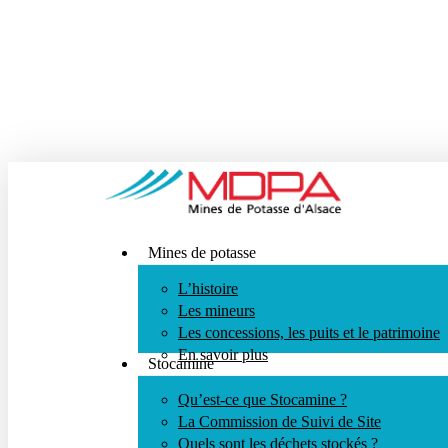
Skip
to
main
content
search
Menu
Mines de potasse
L’histoire
Les mineurs
Les concessions, les puits et le patrimoine
En savoir plus
Stocamine
Qu’est-ce que Stocamine ?
La Commission de Suivi de Site
Quels sont les déchets stockés ?