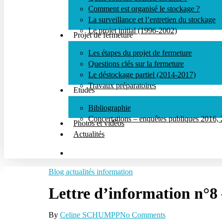
Comment est organisé le stockage ?
La surveillance et l’entretien du stockage
Le projet initial (1996-2002)
Projet de fermeture
Les étapes du projet de fermeture
Appuyez sur Entrée pour rechercher ou ECHAP pour fe
Questions clés sur la fermeture
Le déstockage partiel (2014-2017)
Travaux préparatoires
Etudes
Bibliographie
Concertations – enquêtes publiques 2016,
Photos et vidéos
Actualités
search
Blog actualités information
Lettre d’information n°8 
By
Celine SCHUMPP
No Comments