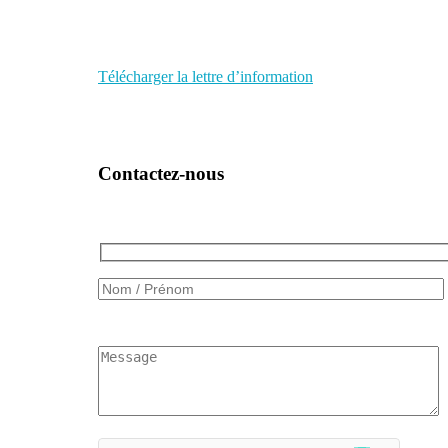
Télécharger la lettre d’information
Contactez-nous
Veuillez
laisser
ce
champ
vide.