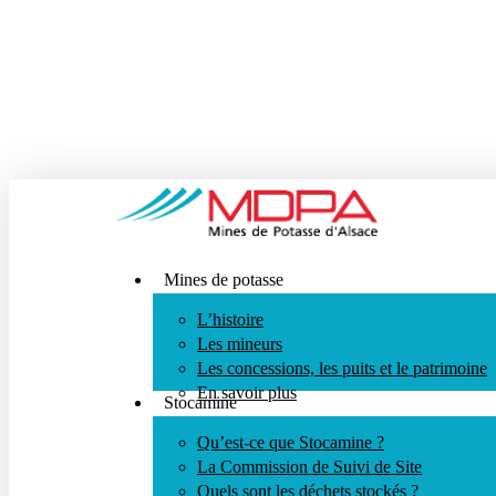
Skip
to
main
content
search
Menu
Mines de potasse
L’histoire
Les mineurs
Les concessions, les puits et le patrimoine
En savoir plus
Stocamine
Qu’est-ce que Stocamine ?
La Commission de Suivi de Site
Quels sont les déchets stockés ?